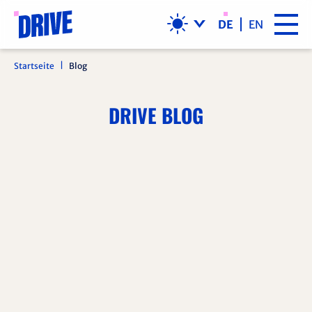
NAVIGATION ÜBERSPRINGEN
DE
EN
Startseite
Blog
DRIVE BLOG
Stockhausen! von Bassewitz bei Drive: before.
David ist einer der besten Zeichner Deutschlands.
Und er macht Sachen bei DRIVE.