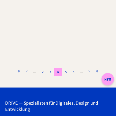
Barrierefreiheit im Webdesign
Methoden, Checklisten, Tools und Praxis bei
DRIVE für barrierefreies Webdesign, -konzeption
und -entwicklung
…
2
3
4
5
6
…
HEY!
DRIVE — Spezialisten für Digitales, Design und
Entwicklung