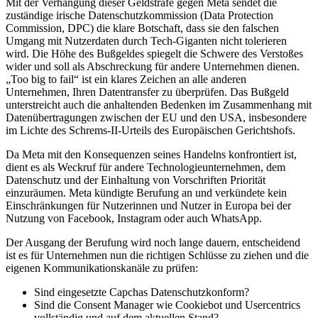
Mit der Verhängung dieser Geldstrafe gegen Meta sendet die
zuständige irische Datenschutzkommission (Data Protection
Commission, DPC) die klare Botschaft, dass sie den falschen
Umgang mit Nutzerdaten durch Tech-Giganten nicht tolerieren
wird. Die Höhe des Bußgeldes spiegelt die Schwere des Verstoßes
wider und soll als Abschreckung für andere Unternehmen dienen.
„Too big to fail“ ist ein klares Zeichen an alle anderen
Unternehmen, Ihren Datentransfer zu überprüfen. Das Bußgeld
unterstreicht auch die anhaltenden Bedenken im Zusammenhang mit
Datenübertragungen zwischen der EU und den USA, insbesondere
im Lichte des Schrems-II-Urteils des Europäischen Gerichtshofs.
Da Meta mit den Konsequenzen seines Handelns konfrontiert ist,
dient es als Weckruf für andere Technologieunternehmen, dem
Datenschutz und der Einhaltung von Vorschriften Priorität
einzuräumen. Meta kündigte Berufung an und verkündete kein
Einschränkungen für Nutzerinnen und Nutzer in Europa bei der
Nutzung von Facebook, Instagram oder auch WhatsApp.
Der Ausgang der Berufung wird noch lange dauern, entscheidend
ist es für Unternehmen nun die richtigen Schlüsse zu ziehen und die
eigenen Kommunikationskanäle zu prüfen:
Sind eingesetzte Capchas Datenschutzkonform?
Sind die Consent Manager wie Cookiebot und Usercentrics
vollständig und auf dem aktuellen Stand?