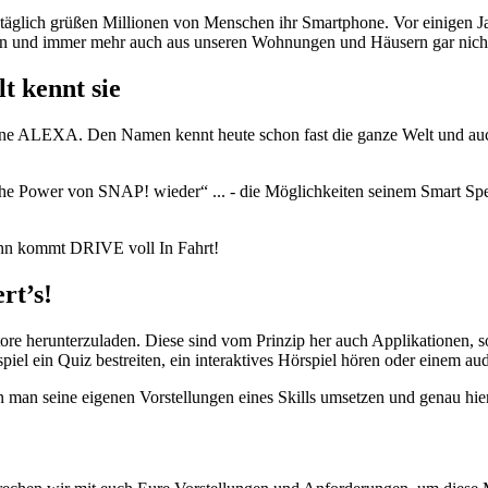
 täglich grüßen Millionen von Menschen ihr Smartphone. Vor einigen Ja
hen und immer mehr auch aus unseren Wohnungen und Häusern gar nic
t kennt sie
ine ALEXA. Den Namen kennt heute schon fast die ganze Welt und auch 
he Power von SNAP! wieder“ ... - die Möglichkeiten seinem Smart Spea
nn kommt DRIVE voll In Fahrt!
rt’s!
tore herunterzuladen. Diese sind vom Prinzip her auch Applikationen,
iel ein Quiz bestreiten, ein interaktives Hörspiel hören oder einem 
an seine eigenen Vorstellungen eines Skills umsetzen und genau hier