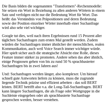
Die Basis bilden die sogenannten "Transformers"-Rechenmodelle:
Sie setzen ein Wort in Beziehung zu allen anderen Wörtern in einem
Satz und verfolgen nicht nur die Bedeutung Wort für Wort. Das
heißt: das Verständnis von Präpositionen und deren Bedeutung
sowie der Position einzelner Wörter innerhalb einer Suchanfrage
wird also sehr viel wichtiger.
Google tut dies, weil nach ihren Ergebnissen rund 15 Prozent aller
täglichen Suchanfragen zum ersten Mal gestellt werden. Zudem
würden die Suchanfragen immer ähnlicher der menschlichen, realen
Kommunikation, auch weil Voice Search immer wichtiger würde.
Hier spielt sicher auch die strategische Absicht eine Rolle, dieses
Feature immer stärker zu promoten. Andere sehen das aber ähnlich,
einige Prognosen gehen von bis zu rund 50 % sprachbasierter
Suchanfragen bis in zwei Jahren aus!
Und: Suchanfragen werden länger, also komplexer. Um hierauf
schnell gute Antworten liefern zu können, muss die zugrunde
liegende Technik präzise und effizient arbeiten - das soll BERT
leisten. BERT betrifft also v.a. die Long-Tail-Suchanfragen. BERT
kann längere Suchanfragen, die als Frage oder Wortgruppe in die
Suchleiste eingegeben oder als sprachbasierte Suchanfrage
gesprochen werden, besser verstehen.