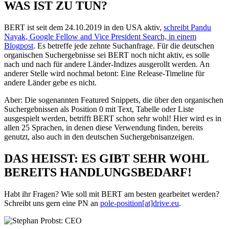
WAS IST ZU TUN?
BERT ist seit dem 24.10.2019 in den USA aktiv,
schreibt Pandu
Nayak, Google Fellow and Vice President Search, in einem
Blogpost
. Es betreffe jede zehnte Suchanfrage. Für die deutschen
organischen Suchergebnisse sei BERT noch nicht aktiv, es solle
nach und nach für andere Länder-Indizes ausgerollt werden. An
anderer Stelle wird nochmal betont: Eine Release-Timeline für
andere Länder gebe es nicht.
Aber: Die sogenannten Featured Snippets, die über den organischen
Suchergebnissen als Position 0 mit Text, Tabelle oder Liste
ausgespielt werden, betrifft BERT schon sehr wohl! Hier wird es in
allen 25 Sprachen, in denen diese Verwendung finden, bereits
genutzt, also auch in den deutschen Suchergebnisanzeigen.
DAS HEISST: ES GIBT SEHR WOHL
BEREITS HANDLUNGSBEDARF!
Habt ihr Fragen? Wie soll mit BERT am besten gearbeitet werden?
Schreibt uns gern eine PN an
pole-position[at]drive.eu
.